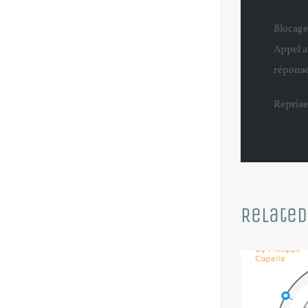
Blocage 
Appel a
réponse
Reprise
Related