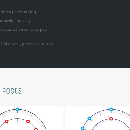
de fin (arrêt sur le 3)
u surdo, onda x3
 Caixa x2 entre les appels
 Caixa seul, phrase de tourne
 Posts